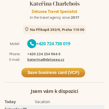
Kateřina Charlebois
Deluxea Travel Specialist
In the travel agency since
2017
Na Příkopě 392/9, Praha 110 00
+420 724 730 019
Mobil:
Phone:
+420 224 234 964-5
E-mail:
katerina@deluxea.cz
Save business card (VCF)
Jsem vám k dispozici
Today
Vacation