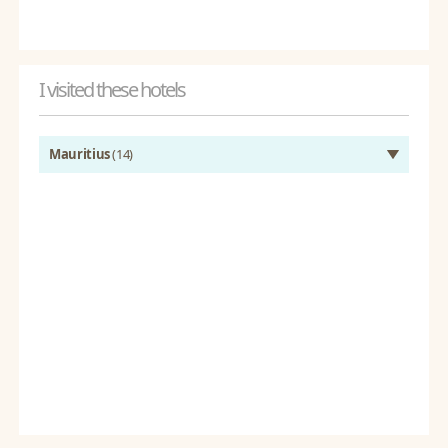
I visited these hotels
Mauritius
(14)