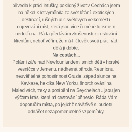
přivedla k práci letušky, poklidný život v Čechách jsem
na několik let vyměnila za svět létání, exotických
destinací, rušných ulic světových velkoměst i
objevování míst, která jsou více či méně turismem
nedotčena. Ráda předávám zkušenosti z cestování
klientům, neboť věřím, že má-li člověk svoji práci rád,
dělá ji dobře.
Na cestách...
Polární záře nad Newfounlandem, smích dětí v horské
vesničce v Jemenu, nádherná příroda Reunionu,
neuvěřitelná pohostinnost Gruzie, západ slunce na
Kavkaze, hektika New Yorku, šnorchlování na
Maledivách, treky a potápění na Seychelách .. jsou jen
výčtem krás, které mi cestování přineslo. Ráda Vám
doporučím místa, po jejichž návštěvě si budete
odnášet nezapomenutelné vzpomínky.