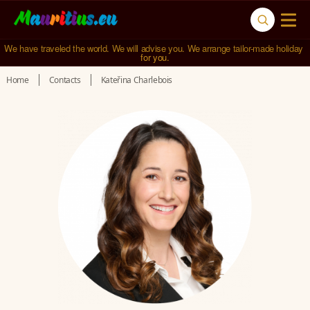
We have traveled the world. We will advise you. We arrange tailor-made holiday 
for you.
Home
Contacts
Kateřina Charlebois