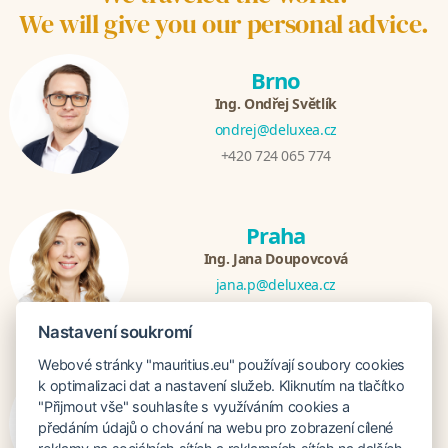
We will give you our personal advice.
Brno
Ing. Ondřej Světlík
ondrej@deluxea.cz
+420 724 065 774
Praha
Ing. Jana Doupovcová
jana.p@deluxea.cz
+420 724 065 779
Nastavení soukromí
Webové stránky "mauritius.eu" používají soubory cookies
Bratislava
k optimalizaci dat a nastavení služeb. Kliknutím na tlačítko
"Přijmout vše" souhlasíte s využíváním cookies a
Katarina Hutníková
předáním údajů o chování na webu pro zobrazení cílené
katarina@deluxea.sk