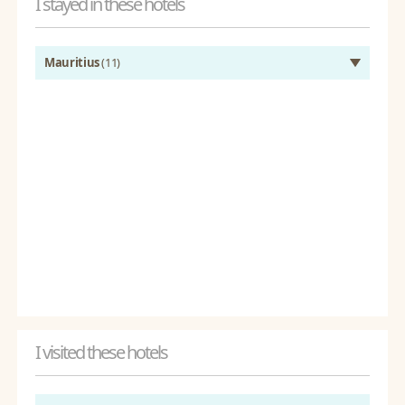
I stayed in these hotels
Mauritius
(11)
I visited these hotels