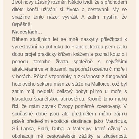
život nový úžasný rozměr. Někdo tvrdí, že s příchodem
dítěte končí užívání si života a cestování. My se
snažíme tento názor vyvrátit. A zatím myslím, že
úspěšně.
Na cestách…
Během studijních let se mně naskytly příležitosti k
vycestování na půl roku do Francie, kterou jsem za tu
dobu projel prakticky křížem krážem a poznal kouzlo i
pohodu tamního života společně s největšími
atraktivitami ve vnitrozemí, na pobřeží oceánu či moře i
v horách. Pěkné vzpomínky a zkušenosti z fungování
hotelového sektoru mám ze stáže na Mallorce, což byl
zatím můj nejdelší celistvý pobyt přímo u moře s
klasickou španělskou atmosférou. Kromě toho mohu
říci, že mám zbytek Evropy poměrně zcestovaný. V
současné době jsou ale předmětem mého zájmu
právě především exotické destinace jako Mauricius,
Srí Lanka, Fidži, Dubaj a Maledivy, které oživují a
obohacují mé cestovatelské zážitky a zkušenosti,