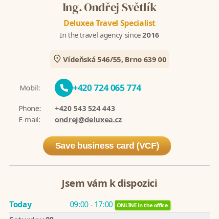
Ing. Ondřej Světlík
Deluxea Travel Specialist
In the travel agency since
2016
Vídeňská 546/55, Brno 639 00
+420 724 065 774
Mobil:
Phone:
+420 543 524 443
E-mail:
ondrej@deluxea.cz
Save business card (VCF)
Jsem vám k dispozici
Today
09:00 - 17:00
ONLINE in the office