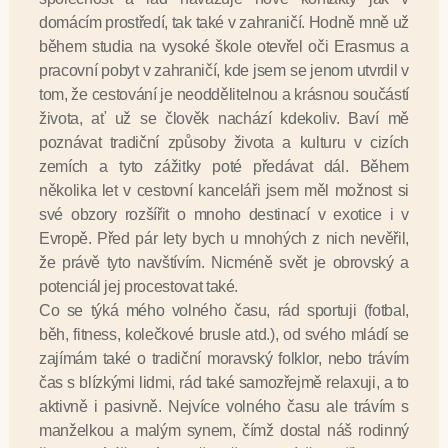
domácím prostředí, tak také v zahraničí. Hodně mně už
během studia na vysoké škole otevřel oči Erasmus a
pracovní pobyt v zahraničí, kde jsem se jenom utvrdil v
tom, že cestování je neoddělitelnou a krásnou součástí
života, ať už se člověk nachází kdekoliv. Baví mě
poznávat tradiční způsoby života a kulturu v cizích
zemích a tyto zážitky poté předávat dál. Během
několika let v cestovní kanceláři jsem měl možnost si
své obzory rozšířit o mnoho destinací v exotice i v
Evropě. Před pár lety bych u mnohých z nich nevěřil,
že právě tyto navštívím. Nicméně svět je obrovský a
potenciál jej procestovat také.
Co se týká mého volného času, rád sportuji (fotbal,
běh, fitness, kolečkové brusle atd.), od svého mládí se
zajímám také o tradiční moravský folklor, nebo trávím
čas s blízkými lidmi, rád také samozřejmě relaxuji, a to
aktivně i pasivně. Nejvíce volného času ale trávím s
manželkou a malým synem, čímž dostal náš rodinný