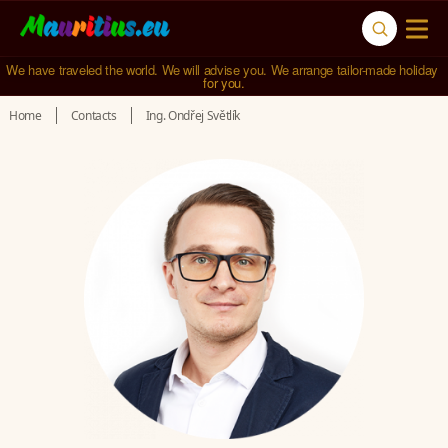
We have traveled the world. We will advise you. We arrange tailor-made holiday 
for you.
Home
Contacts
Ing. Ondřej Světlík