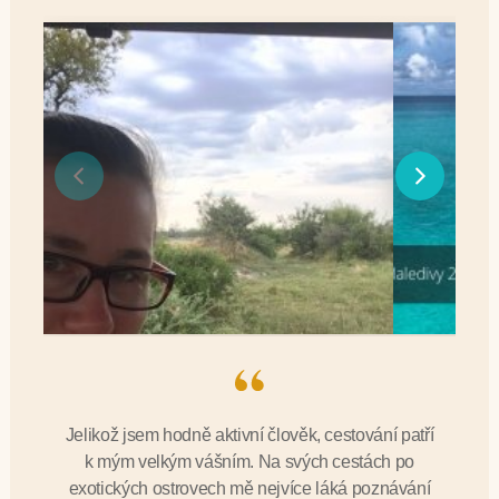
Jelikož jsem hodně aktivní člověk, cestování patří
k mým velkým vášním. Na svých cestách po
exotických ostrovech mě nejvíce láká poznávání