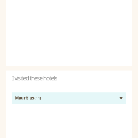
I visited these hotels
Mauritius
(11)