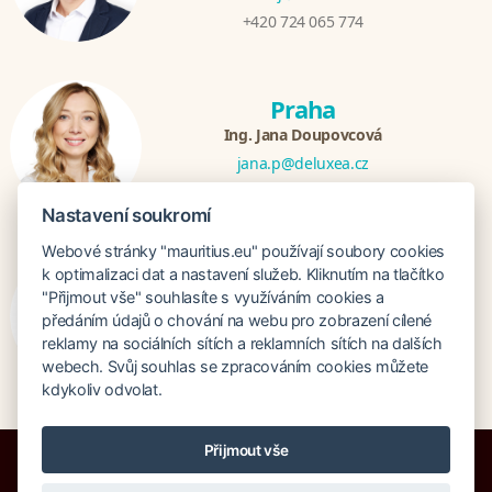
+420 724 065 774
Praha
Ing. Jana Doupovcová
jana.p@deluxea.cz
+420 724 065 779
Nastavení soukromí
Webové stránky "mauritius.eu" používají soubory cookies
Bratislava
k optimalizaci dat a nastavení služeb. Kliknutím na tlačítko
"Přijmout vše" souhlasíte s využíváním cookies a
Katarina Hutníková
předáním údajů o chování na webu pro zobrazení cílené
katarina@deluxea.sk
reklamy na sociálních sítích a reklamních sítích na dalších
+421 948 759 074
webech. Svůj souhlas se zpracováním cookies můžete
kdykoliv odvolat.
Přijmout vše
Bankruptcy insurance 125 000 000 CZK