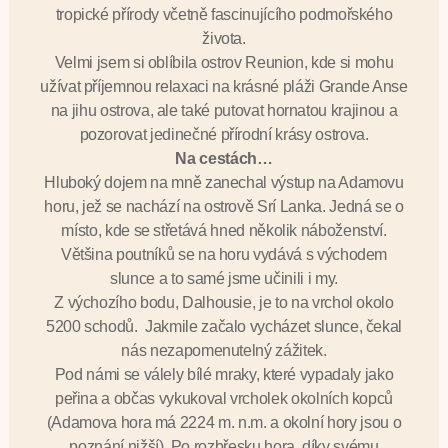
tropické přírody včetně fascinujícího podmořského
života.
Velmi jsem si oblíbila ostrov Reunion, kde si mohu
užívat příjemnou relaxaci na krásné pláži Grande Anse
na jihu ostrova, ale také putovat hornatou krajinou a
pozorovat jedinečné přírodní krásy ostrova.
Na cestách…
Hluboký dojem na mně zanechal výstup na Adamovu
horu, jež se nachází na ostrově Srí Lanka. Jedná se o
místo, kde se střetává hned několik náboženství.
Většina poutníků se na horu vydává s východem
slunce a to samé jsme učinili i my.
Z výchozího bodu, Dalhousie, je to na vrchol okolo
5200 schodů. Jakmile začalo vycházet slunce, čekal
nás nezapomenutelný zážitek.
Pod námi se válely bílé mraky, které vypadaly jako
peřina a občas vykukoval vrcholek okolních kopců
(Adamova hora má 2224 m. n.m. a okolní hory jsou o
poznání nižší). Po rozbřesku hora, díky svému