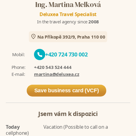
Ing. Martina Melková
Deluxea Travel Specialist
In the travel agency since
2008
Na Příkopě 392/9, Praha 110 00
+420 724 730 002
Mobil:
Phone:
+420 543 524 444
E-mail:
martina@deluxea.cz
Save business card (VCF)
Jsem vám k dispozici
Today
Vacation (Possible to call on a
cellphone)