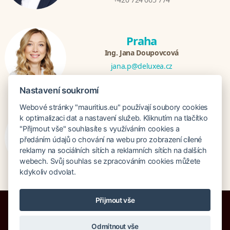
Praha
Ing. Jana Doupovcová
jana.p@deluxea.cz
+420 724 065 779
Nastavení soukromí
Webové stránky "mauritius.eu" používají soubory cookies
Bratislava
k optimalizaci dat a nastavení služeb. Kliknutím na tlačítko
"Přijmout vše" souhlasíte s využíváním cookies a
Katarina Hutníková
předáním údajů o chování na webu pro zobrazení cílené
katarina@deluxea.sk
reklamy na sociálních sítích a reklamních sítích na dalších
+421 948 759 074
webech. Svůj souhlas se zpracováním cookies můžete
kdykoliv odvolat.
Přijmout vše
Bankruptcy insurance 125 000 000 CZK
About company
Our awards
Odmítnout vše
Site Map
Legal clause