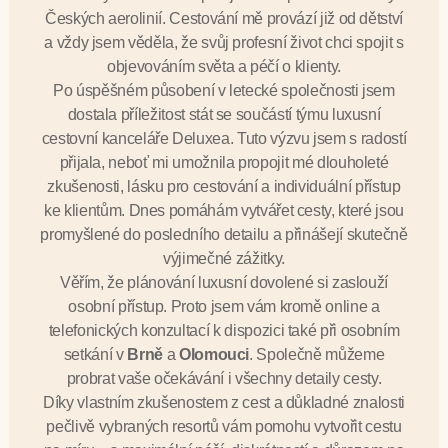
Českých aerolinií. Cestování mě provází již od dětství
a vždy jsem věděla, že svůj profesní život chci spojit s
objevováním světa a péčí o klienty.
Po úspěšném působení v letecké společnosti jsem
dostala příležitost stát se součástí týmu luxusní
cestovní kanceláře Deluxea. Tuto výzvu jsem s radostí
přijala, neboť mi umožnila propojit mé dlouholeté
zkušenosti, lásku pro cestování a individuální přístup
ke klientům. Dnes pomáhám vytvářet cesty, které jsou
promyšlené do posledního detailu a přinášejí skutečně
výjimečné zážitky.
Věřím, že plánování luxusní dovolené si zaslouží
osobní přístup. Proto jsem vám kromě online a
telefonických konzultací k dispozici také při osobním
setkání v
Brně
a
Olomouci
. Společně můžeme
probrat vaše očekávání i všechny detaily cesty.
Díky vlastním zkušenostem z cest a důkladné znalosti
pečlivě vybraných resortů vám pomohu vytvořit cestu