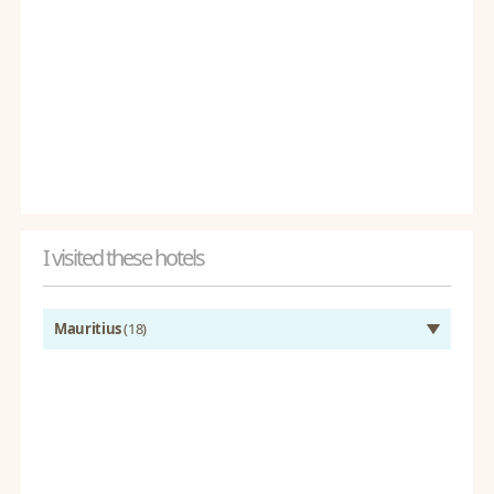
I visited these hotels
Mauritius
(18)