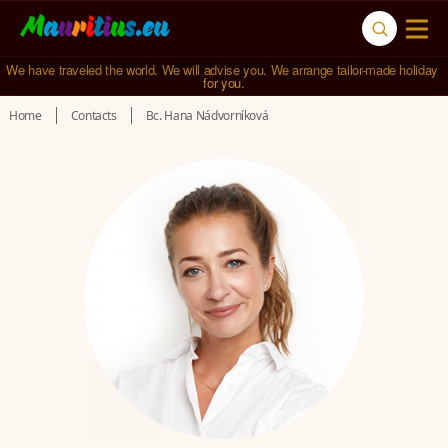
We have traveled the world. We will advise you. We arrange tailor-made holiday 
for you.
Home
Contacts
Bc. Hana Nádvorníková