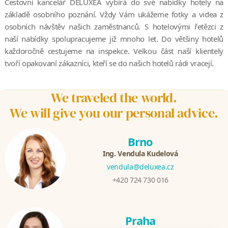
Cestovní kancelář DELUXEA vybírá do své nabídky hotely na
základě osobního poznání. Vždy Vám ukážeme fotky a videa z
osobních návštěv našich zaměstnanců. S hotelovými řetězci z
naší nabídky spolupracujeme již mnoho let. Do většiny hotelů
každoročně cestujeme na inspekce. Velkou část naší klientely
tvoří opakovaní zákazníci, kteří se do našich hotelů rádi vracejí.
We traveled the world.
We will give you our personal advice.
Brno
Ing. Vendula Kudelová
vendula@deluxea.cz
+420 724 730 016
Praha