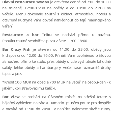
Hlavní restaurace Ye!Man
je otevřena denně od 7:00 do 10:00
na snídaně, 12:00-15:00 na obědy a od 19:00 do 22:00 na
večeře. Menu dokonale souzní s klidnou atmosférou hotelu a
otevřená kuchyně Vám dovolí nahlédnout do tajů mauricijského
vaření.
Restaurace a bar Tribu
se nachází přímo u bazénu.
Ponúka chutné sendviče a pizzu v čase 11:00-18:00.
Bar Crazy Fish
je otevřen od 11:00 do 23:00, obědy jsou
k dispozici od 12:00 do 16:00. Přináší Vám uvolněnou plážovou
atmosféru přímo ke stolu: přes obědy si zde vychutnáte lahodné
saláty, lehké obědy a hamburgery, večer zase rozmanité druhy
tapas a jazz.
*Kredit 500 MUR na oběd a 700 MUR na večeři na osobu/den - k
jakémukoli stravovacímu balíčku
Bar View
se nachází na úžasném místě, na střešní terase s
báječný výhledem na zátoku Tamarin. Je určen pouze pro dospělé
a otevírá od 11:00 do 20:00. V nabídce naleznete skvělé rumy,