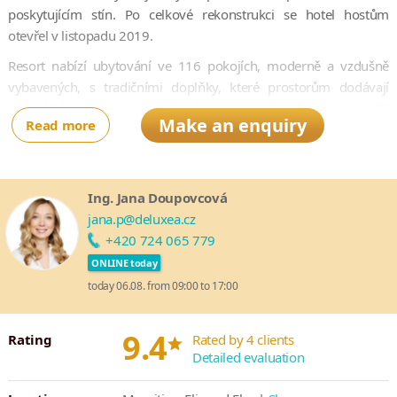
poskytujícím stín. Po celkové rekonstrukci se hotel hostům
otevřel v listopadu 2019.
Resort nabízí ubytování ve 116 pokojích, moderně a vzdušně
vybavených, s tradičními doplňky, které prostorům dodávají
originální punc autenticity. Ve všech pokojích je k dispozici WiFi
Make an enquiry
Read more
připojení, stejně jako ve společných prostorách.
V Tamarinu se nachází dvě prvotřídní restaurace a 3 bary, kde si
budete s radostí vychutnávat lahodné vychlazené koktejly a
Ing. Jana Doupovcová
pozorovat okolní dění. Opravdový relax zažijete i u obou bazénů,
jana.p@deluxea.cz
z nichž jeden se nachází na terase s báječným výhledem na
+420 724 065 779
zátoku a je určený pouze hostům z apartmánů Privilege. Nechybí
ONLINE today
ani menší osobité lázně a fitness centrum.
today 06.08. from 09:00 to 17:00
Je ideální jak pro rodiny s dětmi, tak pro páry či skupinky přátel.
*
9.4
Rating
Rated by 4 clients
Detailed evaluation