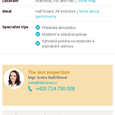
Location
Mauritius, Flic and Flac |
Show map
Meal
Half board, All Inclusive |
More about
gastronomy
Specialist tips
Přátelská atmosféra
Moderní a vzdušné pokoje
Výhodná poloha na cestování a
poznávání ostrova
The last inspection
Mgr. Iveta Nožičková
iveta@deluxea.cz
+420 724 730 008