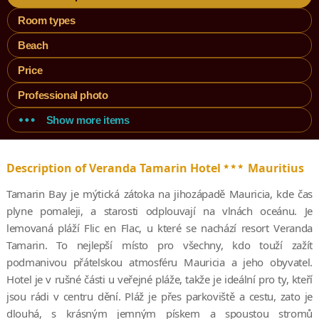
Room types
Beach
Price
Professional photo
Show more items
***
Description of Veranda Tamarin Hotel
Mauritius
Tamarin Bay je mýtická zátoka na jihozápadě Mauricia, kde čas
plyne pomaleji, a starosti odplouvají na vlnách oceánu. Je
lemovaná pláží Flic en Flac, u které se nachází resort Veranda
Tamarin. To nejlepší místo pro všechny, kdo touží zažít
podmanivou přátelskou atmosféru Mauricia a jeho obyvatel.
Hotel je v rušné části u veřejné pláže, takže je ideální pro ty, kteří
jsou rádi v centru dění. Pláž je přes parkoviště a cestu, zato je
dlouhá, s krásným jemným pískem a spoustou stromů