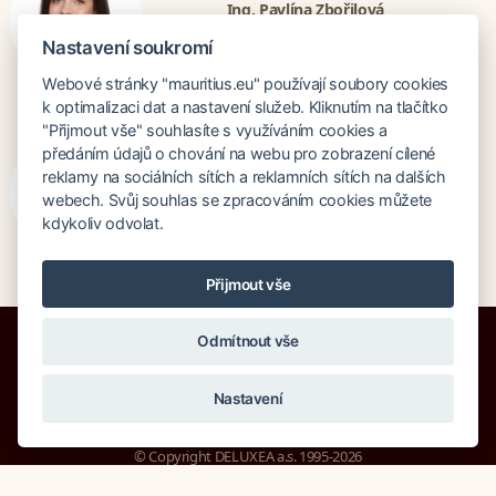
Ing. Pavlína Zbořilová
pavlina@deluxea.cz
Nastavení soukromí
+420 724 730 003
Webové stránky "mauritius.eu" používají soubory cookies
k optimalizaci dat a nastavení služeb. Kliknutím na tlačítko
"Přijmout vše" souhlasíte s využíváním cookies a
Bratislava
předáním údajů o chování na webu pro zobrazení cílené
reklamy na sociálních sítích a reklamních sítích na dalších
Katarina Hutníková
webech. Svůj souhlas se zpracováním cookies můžete
katarina@deluxea.sk
kdykoliv odvolat.
+421 948 759 074
Přijmout vše
Odmítnout vše
Bankruptcy insurance 125 000 000 CZK
About company
Our awards
Site Map
Legal clause
Nastavení
Cookies
© Copyright DELUXEA a.s. 1995-2026