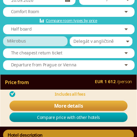
Comfort Room
Compare room types by price
Half board
Mikrobus
Delegát v angličtině
The cheapest return ticket
Departure from Prague or Vienna
1 612
EUR
/
person
Price from
Includes all fees
More details
Compare price with other hotels
Hotel description