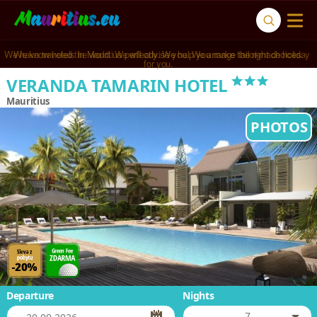
We know hotels in Mauritius perfectly. We help you make the right choices.
***
VERANDA TAMARIN HOTEL
Mauritius
PHOTOS
Departure
Nights
7