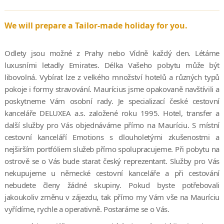
We will prepare a Tailor-made holiday for you.
Odlety jsou možné z Prahy nebo Vídně každý den. Létáme
luxusními letadly Emirates. Délka Vašeho pobytu může být
libovolná. Vybírat lze z velkého množství hotelů a různých typů
pokoje i formy stravování. Maurícius jsme opakovaně navštívili a
poskytneme Vám osobní rady. Je specializací české cestovní
kanceláře DELUXEA a.s. založené roku 1995. Hotel, transfer a
další služby pro Vás objednáváme přímo na Mauríciu. S místní
cestovní kanceláří Emotions s dlouholetými zkušenostmi a
nejširším portfóliem služeb přímo spolupracujeme. Při pobytu na
ostrově se o Vás bude starat český reprezentant. Služby pro Vás
nekupujeme u německé cestovní kanceláře a při cestování
nebudete členy žádné skupiny. Pokud byste potřebovali
jakoukoliv změnu v zájezdu, tak přímo my Vám vše na Mauríciu
vyřídíme, rychle a operativně. Postaráme se o Vás.