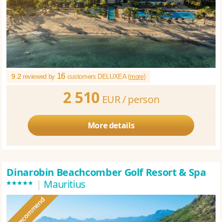
16
9.2
reviewed by
customers DELUXEA (
more
)
2 510
EUR /
person
More details
Dinarobin Beachcomber Golf Resort & Spa
*****
|
Mauritius