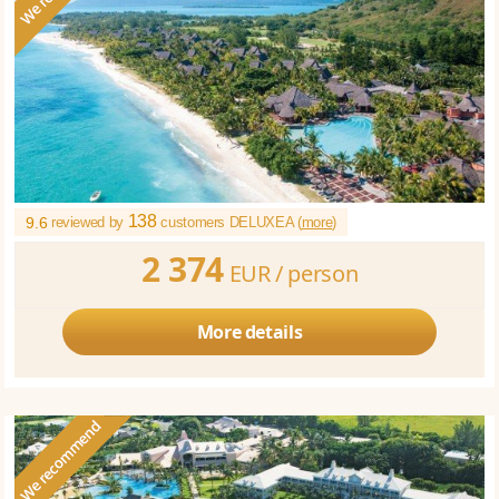
138
9.6
reviewed by
customers DELUXEA (
more
)
2 374
EUR /
person
More details