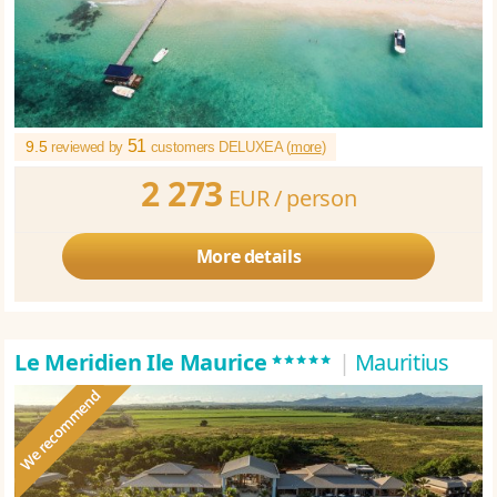
51
9.5
reviewed by
customers DELUXEA (
more
)
2 273
EUR /
person
More details
*****
Le Meridien Ile Maurice
|
Mauritius