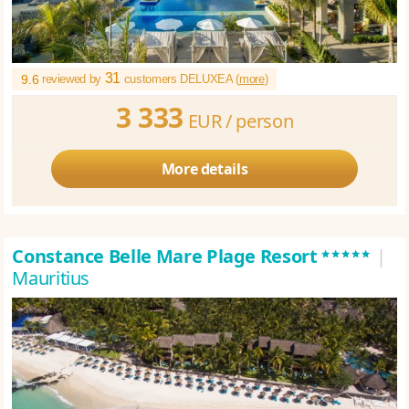
31
9.6
reviewed by
customers DELUXEA (
more
)
3 333
EUR /
person
More details
*****
Constance Belle Mare Plage Resort
|
Mauritius