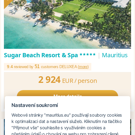
*****
Sugar Beach Resort & Spa
|
Mauritius
51
9.4
reviewed by
customers DELUXEA (
more
)
2 924
EUR /
person
More details
Nastavení soukromí
Webové stránky "mauritius.eu" používají soubory cookies
k optimalizaci dat a nastavení služeb. Kliknutím na tlačítko
"Přijmout vše" souhlasíte s využíváním cookies a
předáním údajů o chování na webu pro zobrazení cílené