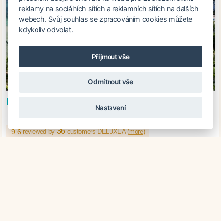
reklamy na sociálních sítích a reklamních sítích na dalších
webech. Svůj souhlas se zpracováním cookies můžete
kdykoliv odvolat.
Přijmout vše
Odmítnout vše
*****
Heritage Le Telfair Golf & Spa Resort
Nastavení
|
Mauritius
36
9.6
reviewed by
customers DELUXEA (
more
)
1 860
EUR /
person
More details